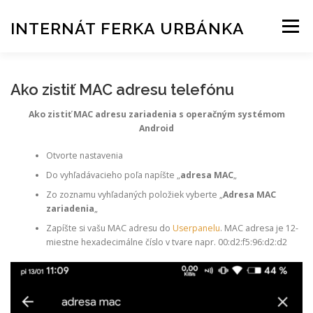
Prejsť
na
INTERNÁT FERKA URBÁNKA
Menu
obsah
AKTUALITY
UBYTOVANIE
SLUŽBY
Ako zistiť MAC adresu telefónu
Ako zistiť MAC adresu zariadenia s operačným systémom
Android
ŠTUDENTSKÉ KLUBY
KONTAKT
Otvorte nastavenia
Do vyhľadávacieho poľa napíšte „
adresa MAC
„
HLÁSENIE ZÁVAD
Zo zoznamu vyhľadaných položiek vyberte „
Adresa MAC
zariadenia
„
Zapíšte si vašu MAC adresu do
Userpanelu
. MAC adresa je 12-
POSILŇOVŇA REZERVAČNÝ SYSTÉM
miestne hexadecimálne číslo v tvare napr. 00:d2:f5:96:d2:d2