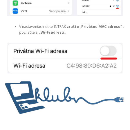
V nastaveniach siete INTRAK
zrušte
„
Privátnu MAC adresu
“ a
poznačte si „
Wi-Fi adresu
„.