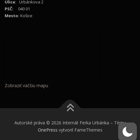
Ulica:
Urbánkova 2
PSČ:
040 01
Mesto:
Košice
Zobraziť väčšiu mapu
Autorské práva © 2026 Internát Ferka Urbánka
–
Tému
OnePress
vytvoril FameThemes