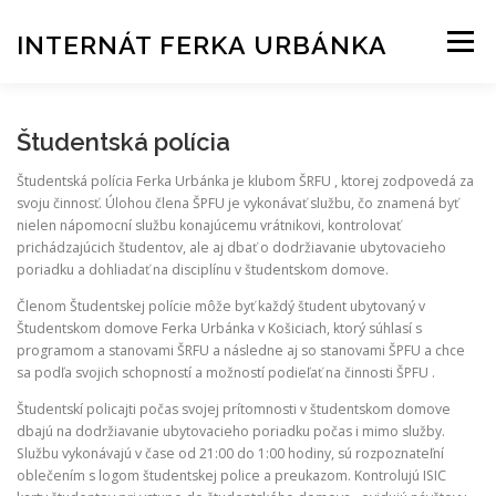
Prejsť
na
INTERNÁT FERKA URBÁNKA
Menu
obsah
AKTUALITY
UBYTOVANIE
SLUŽBY
Študentská polícia
Študentská polícia Ferka Urbánka je klubom ŠRFU , ktorej zodpovedá za
svoju činnosť. Úlohou člena ŠPFU je vykonávať službu, čo znamená byť
ŠTUDENTSKÉ KLUBY
KONTAKT
nielen nápomocní službu konajúcemu vrátnikovi, kontrolovať
prichádzajúcich študentov, ale aj dbať o dodržiavanie ubytovacieho
poriadku a dohliadať na disciplínu v študentskom domove.
HLÁSENIE ZÁVAD
Členom Študentskej polície môže byť každý študent ubytovaný v
Študentskom domove Ferka Urbánka v Košiciach, ktorý súhlasí s
programom a stanovami ŠRFU a následne aj so stanovami ŠPFU a chce
sa podľa svojich schopností a možností podieľať na činnosti ŠPFU .
POSILŇOVŇA REZERVAČNÝ SYSTÉM
Študentskí policajti počas svojej prítomnosti v študentskom domove
dbajú na dodržiavanie ubytovacieho poriadku počas i mimo služby.
Službu vykonávajú v čase od 21:00 do 1:00 hodiny, sú rozpoznateľní
oblečením s logom študentskej police a preukazom. Kontrolujú ISIC