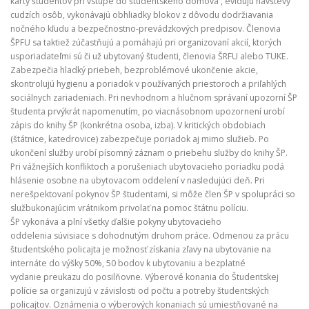
karty študentov pri vstupe do študentského domova , evidujú návštevy
cudzích osôb, vykonávajú obhliadky blokov z dôvodu dodržiavania
nočného kľudu a bezpečnostno-prevádzkových predpisov. Členovia
ŠPFU sa taktiež zúčastňujú a pomáhajú pri organizovaní akcií, ktorých
usporiadateľmi sú či už ubytovaný študenti, členovia ŠRFU alebo TUKE.
Zabezpečia hladký priebeh, bezproblémové ukončenie akcie,
skontrolujú hygienu a poriadok v používaných priestoroch a priľahlých
sociálnych zariadeniach. Pri nevhodnom a hlučnom správaní upozorní ŠP
študenta prvýkrát napomenutím, po viacnásobnom upozornení urobí
zápis do knihy ŠP (konkrétna osoba, izba). V kritických obdobiach
(štátnice, katedrovice) zabezpečuje poriadok aj mimo služieb. Po
ukončení služby urobí písomný záznam o priebehu služby do knihy ŠP.
Pri vážnejších konfliktoch a porušeniach ubytovacieho poriadku podá
hlásenie osobne na ubytovacom oddelení v nasledujúci deň. Pri
nerešpektovaní pokynov ŠP študentami, si môže člen ŠP v spolupráci so
službukonajúcim vrátnikom privolať na pomoc štátnu políciu.
ŠP vykonáva a plní všetky ďalšie pokyny ubytovacieho
oddelenia súvisiace s dohodnutým druhom práce. Odmenou za prácu
študentského policajta je možnosť získania zľavy na ubytovanie na
internáte do výšky 50%, 50 bodov k ubytovaniu a bezplatné
vydanie preukazu do posilňovne. Výberové konania do Študentskej
polície sa organizujú v závislosti od počtu a potreby študentských
policajtov. Oznámenia o výberových konaniach sú umiestňované na