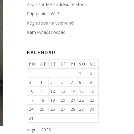
Ako zistiť MAC adresu telefónu
Pripojenie k Wi-Fi
Registrácia na userpanel
Kam vynášať odpad
KALENDÁR
PO
UT
ST
ŠT
PI
SO
NE
1
2
3
4
5
6
7
8
9
10
11
12
13
14
15
16
17
18
19
20
21
22
23
24
25
26
27
28
29
30
31
august 2026