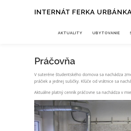
Prejsť
na
INTERNÁT FERKA URBÁNK
obsah
AKTUALITY
UBYTOVANIE
Práčovňa
V suteréne študentského domova sa nachádza zm
práčiek a jednej sušičky. Kľúče od vrátnice sa nachá
Aktuálne platný cenník práčovne sa nachádza v mie