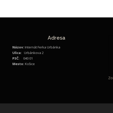
Adresa
Názov:
Internát Ferka Urbánka
Ulica:
Urbánkova 2
PSČ:
040 01
Mesto:
Košice
Zo