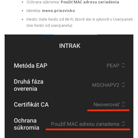
Ochrana súkromia:
Použiť MAC adresu zariadenia
Identita:
meno.priezvisko
Heslo: Vaše heslo od Wi-Fi, ktoré ste si vytvorili v Userpaneli
(nie heslo od userpanelu)