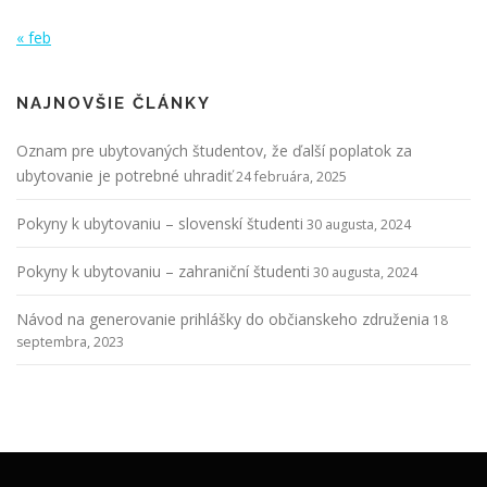
« feb
NAJNOVŠIE ČLÁNKY
Oznam pre ubytovaných študentov, že ďalší poplatok za
ubytovanie je potrebné uhradiť
24 februára, 2025
Pokyny k ubytovaniu – slovenskí študenti
30 augusta, 2024
Pokyny k ubytovaniu – zahraniční študenti
30 augusta, 2024
Návod na generovanie prihlášky do občianskeho združenia
18
septembra, 2023