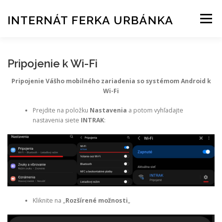
Prejsť
na
INTERNÁT FERKA URBÁNKA
Menu
obsah
AKTUALITY
UBYTOVANIE
SLUŽBY
Pripojenie k Wi-Fi
Pripojenie Vášho mobilného zariadenia so systémom Android k
Wi-Fi
ŠTUDENTSKÉ KLUBY
KONTAKT
Prejdite na položku
Nastavenia
a potom vyhľadajte
nastavenia siete
INTRAK
:
HLÁSENIE ZÁVAD
POSILŇOVŇA REZERVAČNÝ SYSTÉM
Kliknite na „
Rozšírené možnosti
„