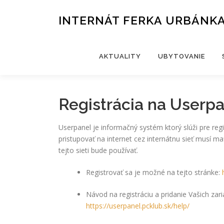
Prejsť
na
INTERNÁT FERKA URBÁNK
obsah
AKTUALITY
UBYTOVANIE
Registrácia na Userp
Userpanel je informačný systém ktorý slúži pre regi
pristupovať na internet cez internátnu sieť musí m
tejto sieti bude používať.
Registrovať sa je možné na tejto stránke:
Návod na registráciu a pridanie Vašich zar
https://userpanel.pcklub.sk/help/