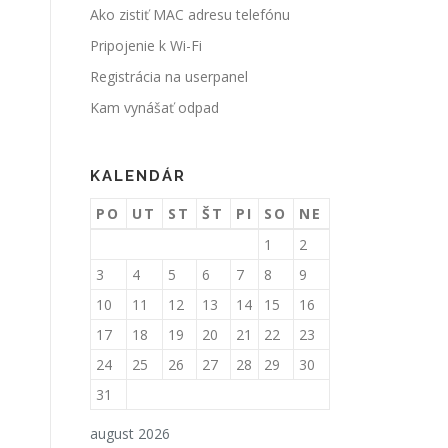
Ako zistiť MAC adresu telefónu
Pripojenie k Wi-Fi
Registrácia na userpanel
Kam vynášať odpad
KALENDÁR
PO
UT
ST
ŠT
PI
SO
NE
1
2
3
4
5
6
7
8
9
10
11
12
13
14
15
16
17
18
19
20
21
22
23
24
25
26
27
28
29
30
31
august 2026