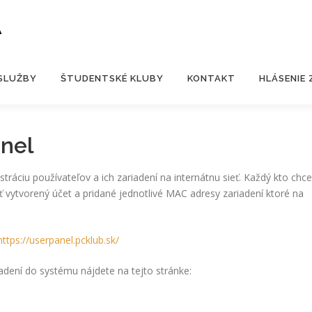
A
SLUŽBY
ŠTUDENTSKÉ KLUBY
KONTAKT
HLÁSENIE
anel
stráciu používateľov a ich zariadení na internátnu sieť. Každý kto chce
ať vytvorený účet a pridané jednotlivé MAC adresy zariadení ktoré na
https://userpanel.pcklub.sk/
iadení do systému nájdete na tejto stránke: